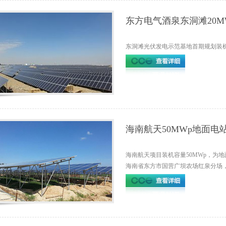
东方电气酒泉东洞滩20M
目
东洞滩光伏发电示范基地首期规划装机
海南航天50MWp地面电
海南航天项目装机容量50MWp，为地
海南省东方市国营广坝农场红泉分场，